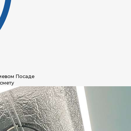
гиевом Посаде
 смету